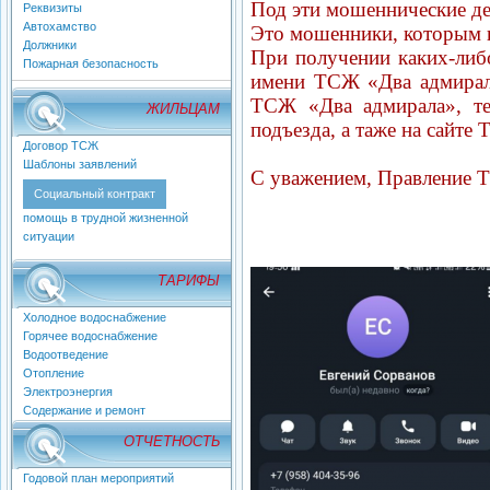
Под эти мошеннические де
Реквизиты
Автохамство
Это мошенники, которым н
Должники
При получении каких-либ
Пожарная безопасность
имени ТСЖ «Два адмирал
ТСЖ «Два адмирала», т
ЖИЛЬЦАМ
подъезда, а таже на сайте
Договор ТСЖ
Шаблоны заявлений
С уважением, Правление
Социальный контракт
помощь в трудной жизненной
ситуации
ТАРИФЫ
Холодное водоснабжение
Горячее водоснабжение
Водоотведение
Отопление
Электроэнергия
Содержание и ремонт
ОТЧЕТНОСТЬ
Годовой план мероприятий