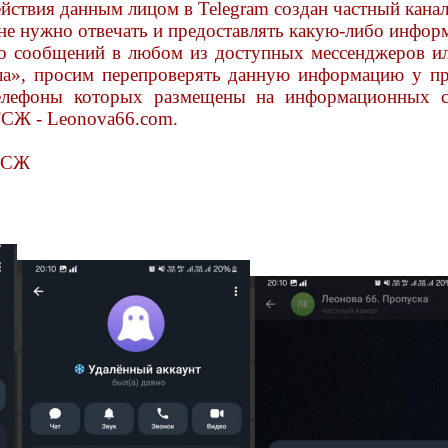
йствия данным лицом в Telegram создан частный канал
е нужно отвечать и предоставлять какую-либо инфор
о сообщений в любом из доступных мессенджеров ил
а», просим перепроверять данную информацию у пре
елефоны которых размещены на информационных ст
 ТСЖ - Leonova66.com.
 ТСЖ