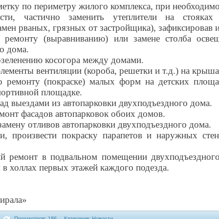
метку по периметру жилого комплекса, при необходимо
сти, частично заменить утеплители на стояках
амен рваных, грязных от застройщика), зафиксировав 
 ремонту (выравниванию) или замене столба освещ
о дома.
озеленению косогора между домами.
элементы вентиляции (короба, решетки и т.д.) на крыш
 ремонту (покраске) малых форм на детских площад
портивной площадке.
над выездами из автопарковки двухподъездного дома.
монт фасадов автопарковок обоих домов.
амену отливов автопарковки двухподъездного дома.
и, произвести покраску парапетов и наружных сте
ий ремонт в подвальном помещении двухподъездного 
 в холлах первых этажей каждого подезда.
ирала»
Просмотров: 186
Категория: Новости