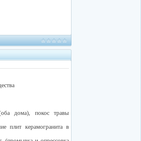
щества
оба дома), покос травы
ние плит керамогранита в
. (промывка и опрессовка