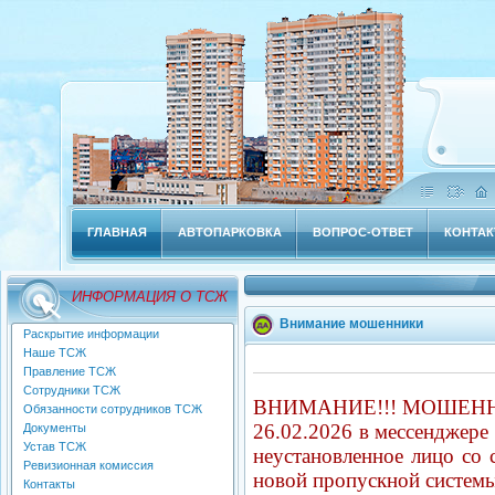
ГЛАВНАЯ
АВТОПАРКОВКА
ВОПРОС-ОТВЕТ
КОНТА
ИНФОРМАЦИЯ О ТСЖ
Внимание мошенники
Раскрытие информации
Наше ТСЖ
Правление ТСЖ
Сотрудники ТСЖ
ВНИМАНИЕ!!! МОШЕН
Обязанности сотрудников ТСЖ
26.02.2026 в мессенджере
Документы
Устав ТСЖ
неустановленное лицо со
Ревизионная комиссия
новой пропускной системы 
Контакты