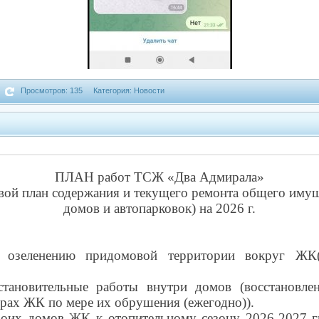
Просмотров: 135
Категория: Новости
ПЛАН работ ТСЖ «Два Адмирала»
вой план содержания и текущего ремонта общего иму
домов и автопарковок) на 2026 г.
 озеленению придомовой территории вокруг ЖК(
становительные работы внутри домов (восстановле
рах ЖК по мере их обрушения (ежегодно)).
боих домов ЖК к отопительному сезону 2026-2027 гг