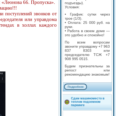
 «Леонова 66. Пропуска».
подъезды).
Условия:
мацию!!!
и поступлений звонков от
• График: сутки через
трое (1/3).
дседателя или управдома
• Оплата: 25 000 руб. на
ендах в холлах каждого
руки.
• Работа в своем доме —
это удобно и спокойно!
По всем вопросам
звоните управдому +7 963
837 8303 или
председателю ТСЖ +7
908 995 0515.
Будем признательны за
репост или
рекомендацию знакомым!
Подробнее
Комментариев: 0
Сдам машиноместо в
теплом подземном
Просмотров: 2 052
паркинге
Категория: Услуги