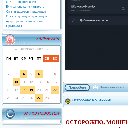
Отчет о выполнении
Бухгалтерская отчетность
Сметы доходов и расходов
Отчеты доходов и расходов
Аудиторские заключения
Протоколы
КАЛЕНДАРЬ
«
ФЕВРАЛЬ 2026
»
ПН
ВТ
СР
ЧТ
ПТ
СБ
ВС
1
2
3
4
5
6
7
8
9
10
11
12
13
14
15
Комментариев: 0
Подробнее
16
17
18
19
20
21
22
23
24
25
26
27
28
Осторожно мошенники
АРХИВ НОВОСТЕЙ
ОСТОРОЖНО, МОШЕННИК