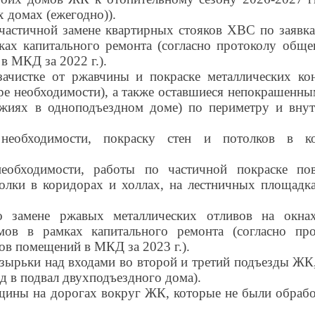
 домах (ежегодно)).
частичной замене квартирных стояков ХВС по заявка
х капитального ремонта (согласно протоколу общег
в МКД за 2022 г.).
ачистке от ржавчины и покраске металлических ко
ре необходимости), а также оставшиеся непокрашенны
джиях в одноподъездном доме) по периметру и вну
необходимости, покраску стен и потолков в к
необходимости, работы по частичной покраске по
толки в коридорах и холлах, на лестничных площадк
о замене ржавых металлических отливов на окна
мов в рамках капитального ремонта (согласно пр
ов помещений в МКД за 2023 г.).
козырьки над входами во второй и третий подъезды ЖК,
д в подвал двухподъездного дома).
щины на дорогах вокруг ЖК, которые не были обрабо