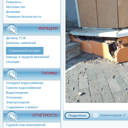
Реквизиты
Автохамство
Должники
Пожарная безопасность
ЖИЛЬЦАМ
Договор ТСЖ
Шаблоны заявлений
Социальный контракт
помощь в трудной жизненной
ситуации
ТАРИФЫ
Холодное водоснабжение
Горячее водоснабжение
Водоотведение
Отопление
Электроэнергия
Содержание и ремонт
ОТЧЕТНОСТЬ
Комментариев: 0
Подробнее
Годовой план мероприятий