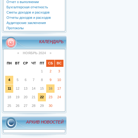
Отчет о выполнении
Бухгалтерская отчетность
Сметы доходов и расходов
Отчеты доходов и расходов
Аудиторские заключения
Протоколы
КАЛЕНДАРЬ
«
НОЯБРЬ 2024
»
ПН
ВТ
СР
ЧТ
ПТ
СБ
ВС
1
2
3
4
5
6
7
8
9
10
11
12
13
14
15
16
17
18
19
20
21
22
23
24
25
26
27
28
29
30
АРХИВ НОВОСТЕЙ