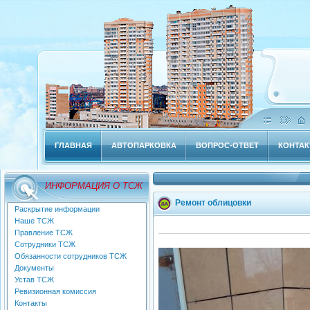
ГЛАВНАЯ
АВТОПАРКОВКА
ВОПРОС-ОТВЕТ
КОНТА
ИНФОРМАЦИЯ О ТСЖ
Ремонт облицовки
Раскрытие информации
Наше ТСЖ
Правление ТСЖ
Сотрудники ТСЖ
Обязанности сотрудников ТСЖ
Документы
Устав ТСЖ
Ревизионная комиссия
Контакты