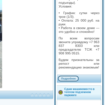
подъезды).
Условия:
• График: сутки через
трое (1/3).
• Оплата: 25 000 руб. на
руки.
• Работа в своем доме —
это удобно и спокойно!
По всем вопросам
звоните управдому +7 963
837 8303 или
председателю ТСЖ +7
908 995 0515.
Будем признательны за
репост или
рекомендацию знакомым!
Подробнее
Комментариев: 0
Сдам машиноместо в
теплом подземном
Просмотров: 2 033
паркинге
Категория: Услуги