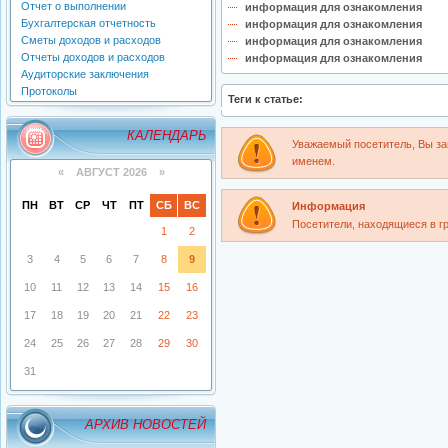
Отчет о выполнении
информация для ознакомления
Бухгалтерская отчетность
информация для ознакомления
Сметы доходов и расходов
информация для ознакомления
Отчеты доходов и расходов
информация для ознакомления
Аудиторские заключения
Протоколы
Теги к статье:
КАЛЕНДАРЬ
Уважаемый посетитель, Вы за
именем.
«
АВГУСТ 2026 »
ПН
ВТ
СР
ЧТ
ПТ
СБ
ВС
Информация
Посетители, находящиеся в г
1
2
3
4
5
6
7
8
9
10
11
12
13
14
15
16
17
18
19
20
21
22
23
24
25
26
27
28
29
30
31
АРХИВ НОВОСТЕЙ