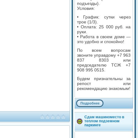
подъезды).
Условия:
• График: сутки через
трое (1/3).
• Оплата: 25 000 руб. на
руки.
• Работа в своем доме —
это удобно и спокойно!
По всем вопросам
звоните управдому +7 963
837 8303 или
председателю ТСЖ +7
908 995 0515.
Будем признательны за
репост или
рекомендацию знакомым!
Подробнее
Комментариев: 0
Сдам машиноместо в
теплом подземном
Просмотров: 2 076
паркинге
Категория: Услуги