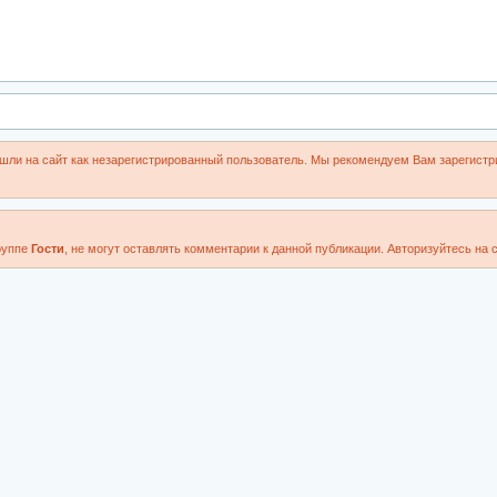
шли на сайт как незарегистрированный пользователь. Мы рекомендуем Вам зарегистри
руппе
Гости
, не могут оставлять комментарии к данной публикации. Авторизуйтесь на с