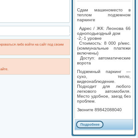
Сдам машиноместо в
теплом подземном
паркинге
Адрес / ЖК: Леонова 66
одноподьездный дом
-2;-1 уровне
Стоимость: 8 000 р/мес.
роваться либо войти на сайт под своим
(коммунальные платежи
включены)
Доступ: автоматические
ворота
айте.
Подземный паркинг —
сухо, тепло,
видеонаблюдение.
Подходит для любого
легкового автомобиля.
Место удобное, заезд без
проблем.
Звоните 89842088040
Подробнее
Комментариев: 0