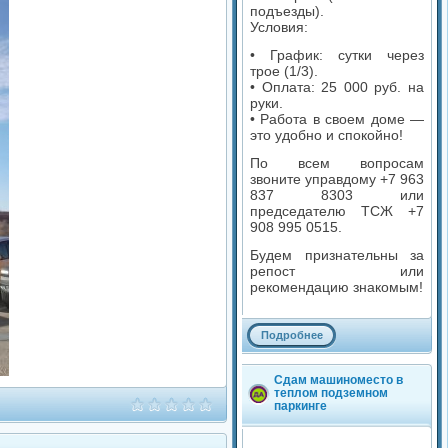
подъезды).
Условия:
• График: сутки через
трое (1/3).
• Оплата: 25 000 руб. на
руки.
• Работа в своем доме —
это удобно и спокойно!
По всем вопросам
звоните управдому +7 963
837 8303 или
председателю ТСЖ +7
908 995 0515.
Будем признательны за
репост или
рекомендацию знакомым!
Подробнее
Комментариев: 0
Сдам машиноместо в
теплом подземном
Просмотров: 2 036
паркинге
Категория: Услуги