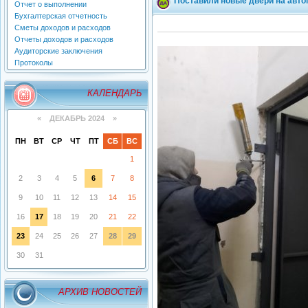
Поставили новые двери на автоп
Отчет о выполнении
Бухгалтерская отчетность
Сметы доходов и расходов
Отчеты доходов и расходов
Аудиторские заключения
Протоколы
КАЛЕНДАРЬ
«
ДЕКАБРЬ 2024
»
ПН
ВТ
СР
ЧТ
ПТ
СБ
ВС
1
2
3
4
5
6
7
8
9
10
11
12
13
14
15
16
17
18
19
20
21
22
23
24
25
26
27
28
29
30
31
АРХИВ НОВОСТЕЙ