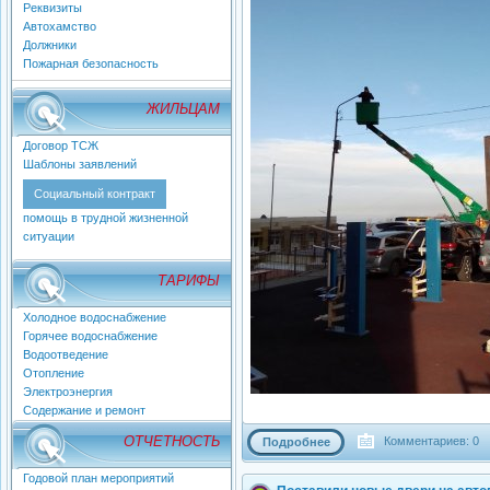
Реквизиты
Автохамство
Должники
Пожарная безопасность
ЖИЛЬЦАМ
Договор ТСЖ
Шаблоны заявлений
Социальный контракт
помощь в трудной жизненной
ситуации
ТАРИФЫ
Холодное водоснабжение
Горячее водоснабжение
Водоотведение
Отопление
Электроэнергия
Содержание и ремонт
ОТЧЕТНОСТЬ
Комментариев: 0
Подробнее
Годовой план мероприятий